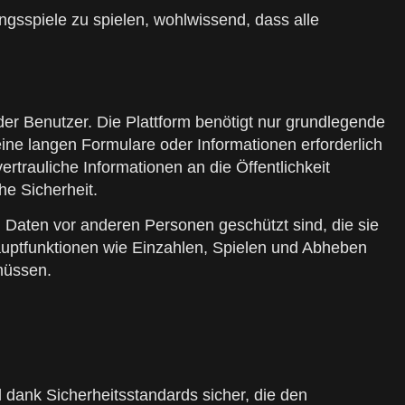
ngsspiele zu spielen, wohlwissend, dass alle
der Benutzer. Die Plattform benötigt nur grundlegende
eine langen Formulare oder Informationen erforderlich
ertrauliche Informationen an die Öffentlichkeit
e Sicherheit.
 Daten vor anderen Personen geschützt sind, die sie
Hauptfunktionen wie Einzahlen, Spielen und Abheben
müssen.
d dank Sicherheitsstandards sicher, die den