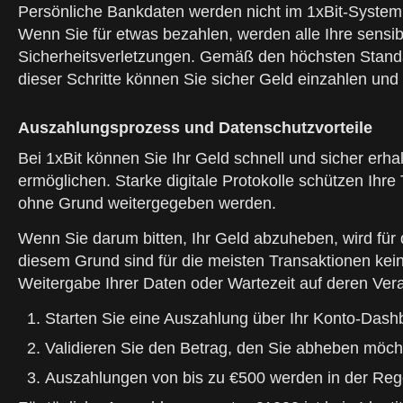
Persönliche Bankdaten werden nicht im 1xBit-System
Wenn Sie für etwas bezahlen, werden alle Ihre sensib
Sicherheitsverletzungen. Gemäß den höchsten Standar
dieser Schritte können Sie sicher Geld einzahlen und 
Auszahlungsprozess und Datenschutzvorteile
Bei 1xBit können Sie Ihr Geld schnell und sicher erh
ermöglichen. Starke digitale Protokolle schützen Ihre
ohne Grund weitergegeben werden.
Wenn Sie darum bitten, Ihr Geld abzuheben, wird für
diesem Grund sind für die meisten Transaktionen kein
Weitergabe Ihrer Daten oder Wartezeit auf deren Ver
Starten Sie eine Auszahlung über Ihr Konto-Das
Validieren Sie den Betrag, den Sie abheben möch
Auszahlungen von bis zu €500 werden in der Rege