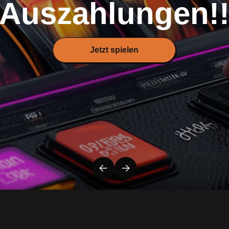
Auszahlungen!
Jetzt spielen