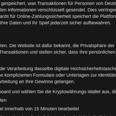
 gespeichert, was Transaktionen für Personen von Deut
len Informationen verschlüsselt gesendet. Dies verringe
ds für Online-Zahlungssicherheit speichert die Plattfo
Ihre Daten und Ihr Spiel jederzeit sicher aufbewahren.
alten. Die Website ist dafür bekannt, die Privatsphäre d
 Transaktionen und stellen sicher, dass Ihre persönlich
 die Verarbeitung dasselbe digitale Hochsicherheitstasc
e komplizierten Formulare oder Unterlagen zur Identität
arbeitung an Ihre Gewinne gelangen.
hboard und wählen Sie die Kryptowährungs-Wallet aus, 
ten
l innerhalb von 15 Minuten bearbeitet